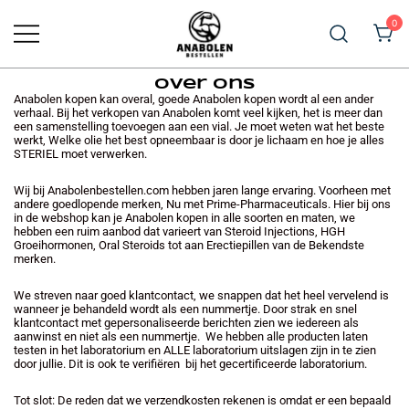
0
Prime Pharma Anabolen Kopen
Prime Pharma kopen bij
Over Ons
Anabolenbestellen.com
Anabolen kopen kan overal, goede Anabolen kopen wordt al een ander
verhaal. Bij het verkopen van Anabolen komt veel kijken, het is meer dan
een samenstelling toevoegen aan een vial. Je moet weten wat het beste
werkt, Welke olie het best opneembaar is door je lichaam en hoe je alles
STERIEL moet verwerken.
Wij bij Anabolenbestellen.com hebben jaren lange ervaring. Voorheen met
andere goedlopende merken, Nu met Prime-Pharmaceuticals. Hier bij ons
in de webshop kan je Anabolen kopen in alle soorten en maten, we
hebben een ruim aanbod dat varieert van Steroid Injections, HGH
Groeihormonen, Oral Steroids tot aan Erectiepillen van de Bekendste
merken.
We streven naar goed klantcontact, we snappen dat het heel vervelend is
wanneer je behandeld wordt als een nummertje. Door strak en snel
klantcontact met gepersonaliseerde berichten zien we iedereen als
aanwinst en niet als een nummertje. We hebben alle producten laten
testen in het laboratorium en ALLE laboratorium uitslagen zijn in te zien
door jullie. Dit is ook te verifiëren bij het gecertificeerde laboratorium.
Tot slot: De reden dat we verzendkosten rekenen is omdat er een bepaald