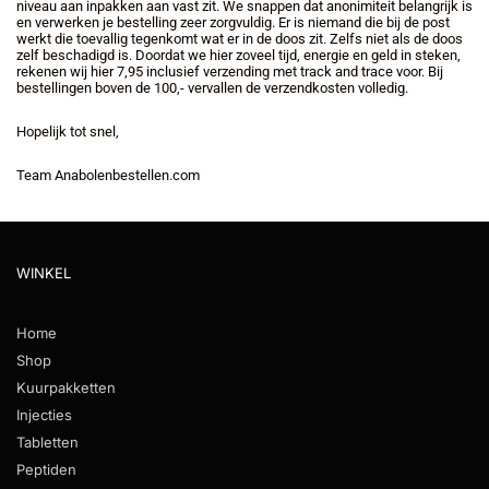
niveau aan inpakken aan vast zit. We snappen dat anonimiteit belangrijk is
en verwerken je bestelling zeer zorgvuldig. Er is niemand die bij de post
werkt die toevallig tegenkomt wat er in de doos zit. Zelfs niet als de doos
zelf beschadigd is. Doordat we hier zoveel tijd, energie en geld in steken,
rekenen wij hier 7,95 inclusief verzending met track and trace voor. Bij
bestellingen boven de 100,- vervallen de verzendkosten volledig.
Hopelijk tot snel,
Team Anabolenbestellen.com
WINKEL
Home
Shop
Kuurpakketten
Injecties
Tabletten
Peptiden