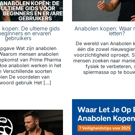
 kopen: De ultieme gids
Anabolen kopen: Waar m
beginners en ervaren
letten?
gebruikers
De wereld van Anabolen k
pgave Wat zijn anabolen
één die zowel nieuwsgier
 Waarom mensen anabolen
voorzichtigheid oproept. 
opkomst van Prime Pharma
mensen zoeken naar mani
oe anabolen werken in het
fysiek te verbeteren, 
m Verschillende soorten
spiermassa op te bou
len De voordelen van
woord gebruik Het […]