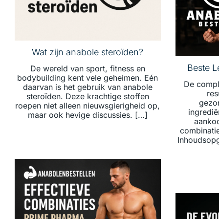
Wat zijn anabole steroïden?
Beste L
De wereld van sport, fitness en
bodybuilding kent vele geheimen. Eén
De comple
daarvan is het gebruik van anabole
res
steroïden. Deze krachtige stoffen
gezon
roepen niet alleen nieuwsgierigheid op,
ingredië
maar ook hevige discussies. […]
aankoo
combinatie
Inhoudsopg