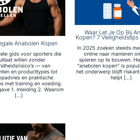
Waar Let Je Op Bij A
Kopen? 7 Veiligheidstip
egale Anabolen Kopen
In 2025 zoeken steeds me
online naar manieren om
te gids voor sporters die
spieren op te bouwen. H
ultaat willen zonder
“anabolen kopen” is popu
dheidsrisico’s — van
het onderwerp blijft riskan
nten en producttypes tot
helpt […]
padvies en praktische
s met training en voeding.
ave 1. Inleiding 2. Waarom
[…]