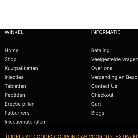
WINKEL
INFORMATIE
Home
Betaling
Shop
Veelgestelde vrage
Kuurpakketten
Over ons
Injecties
Verzending en Bezo
Tabletten
Contact Us
Peptiden
Checkout
Erectie pillen
Cart
Fatburners
Blogs
Injectiematerialen
TIJDELIJK!! : CODE: COUPON10AB VOOR 10% EXTRA K