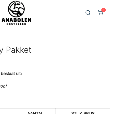
0
Prime Pharma Anabolen Kopen
Prime Pharma kopen bij
Anabolenbestellen.com
ly Pakket
bestaat uit:
hop!
AANTAL
STUK PRIJS