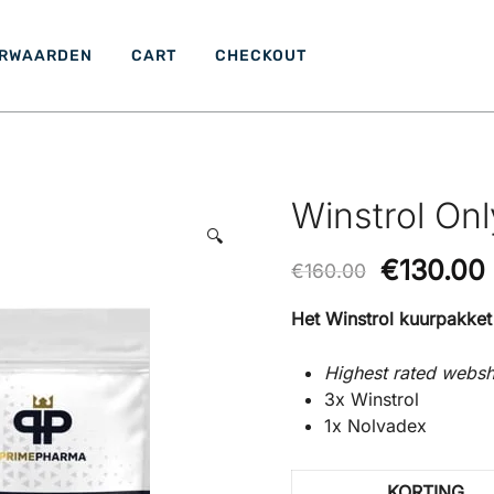
ORWAARDEN
CART
CHECKOUT
Winstrol On
🔍
€
130.00
€
160.00
Het Winstrol kuurpakket 
Highest rated webs
3x
Winstrol
1x
Nolvadex
KORTING